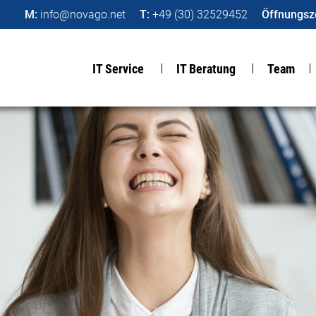
M:
info@novago.net
T:
+49 (30) 32529452
Öffnungsze
IT Service
IT Beratung
Team