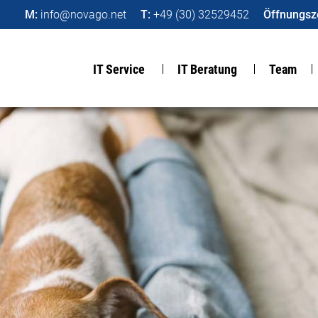
M:
info@novago.net
T:
+49 (30) 32529452
Öffnungsze
IT Service
IT Beratung
Team