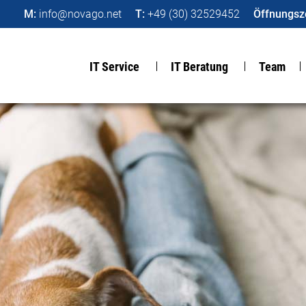
M:
info@novago.net
T:
+49 (30) 32529452
Öffnungsze
IT Service
IT Beratung
Team