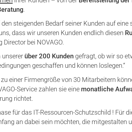
hemen
ihrer Kunden – von der
Bereitstellung de
Beratung
.
den steigenden Bedarf seiner Kunden auf eine 
uns, dass wir unseren Kunden endlich diesen
Ru
g Director bei NOVAGO.
n unserer
über 200 Kunden
gefragt, ob wir so e
ingungen geschaffen und können loslegen.“
s zu einer Firmengröße von 30 Mitarbeitern kön
OVAGO-Service zahlen sie eine
monatliche Aufw
ung richtet.
tphase für das IT-Ressourcen-Schutzschild ! Für
Anfang an dabei sein möchten, die mitgestalten