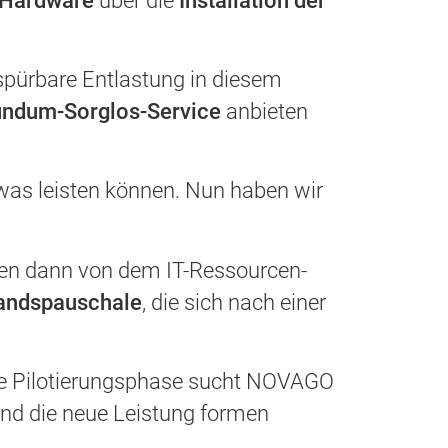
r Hardware
über die
Installation der
spürbare Entlastung in diesem
ndum-Sorglos-Service
anbieten
twas leisten können. Nun haben wir
nen dann von dem IT-Ressourcen-
andspauschale
, die sich nach einer
 die Pilotierungsphase sucht NOVAGO
 und die neue Leistung formen